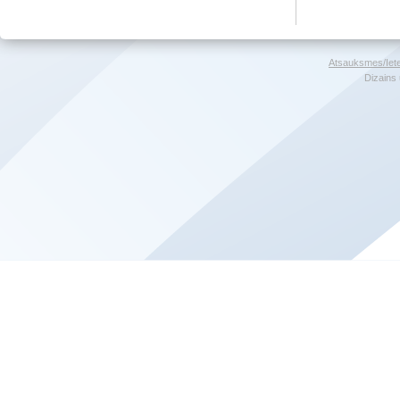
Atsauksmes/Iet
Dizains