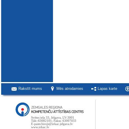
Rakstīt mums
Mēs atrodamies
Lapas karte
Svētes iela 33, Jelgava, LV-3001
Tālr.:63082101; Fakss: 63007033
E-pasts:birojs@zrkac.jelgava.lv
www.zrkac.lv