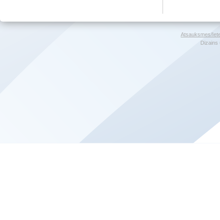
Atsauksmes/Iet
Dizains