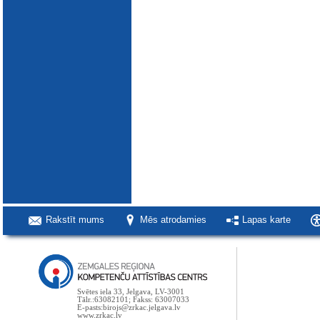
Rakstīt mums
Mēs atrodamies
Lapas karte
Svētes iela 33, Jelgava, LV-3001
Tālr.:63082101; Fakss: 63007033
E-pasts:birojs@zrkac.jelgava.lv
www.zrkac.lv