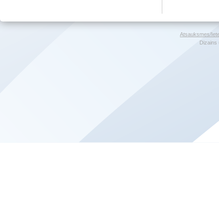
Atsauksmes/Iet
Dizains