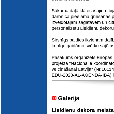
E-katalogs
Sākuma daļā klātesošajiem bija
darbnīcā pieejamā griešanas pl
izveidotajām sagatavēm un cit
personalizētu Lieldienu dekor
Sirsnīgs paldies ikvienam dalī
kopīgu gaidāmo svētku sajūtas
Pasākums organizēts Eiropas
projekta “Nacionālie koordinato
veicināšanai Latvijā” (Nr.1
EDU-2023-AL-AGENDA-IBA) ie
Galerija
Lieldienu dekora meista