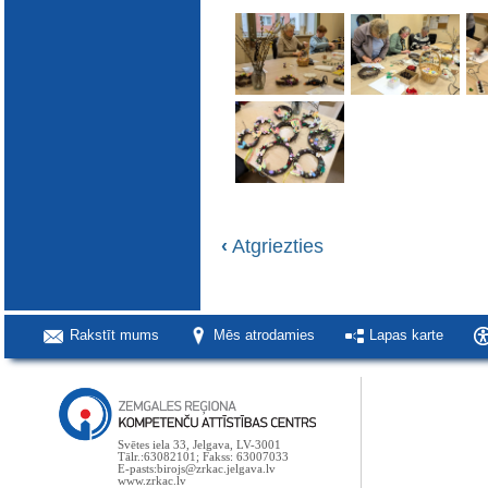
‹
Atgriezties
Rakstīt mums
Mēs atrodamies
Lapas karte
Svētes iela 33, Jelgava, LV-3001
Tālr.:63082101; Fakss: 63007033
E-pasts:birojs@zrkac.jelgava.lv
www.zrkac.lv