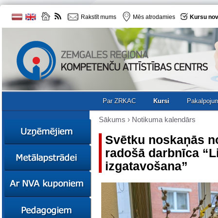
Rakstīt mums
Mēs atrodamies
Kursu nov
Par ZRKAC
Kursi
Pakalpoju
Sākums
›
Notikuma kalendārs
Svētku noskaņās no
radošā darbnīca “L
Ziņas
izgatavošana”
Kursi
Sociālā
Ziņas
uzņēmējdarbība
Kursi
Resursi
Ekskursijas
Kursi
Zemgales uzņēmumu
katalogs
Karjeras