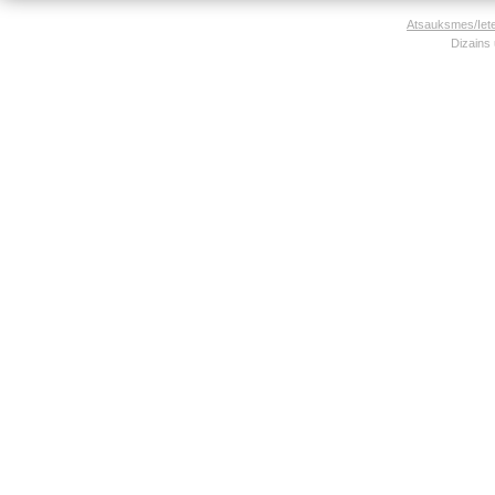
Atsauksmes/Iet
Dizains