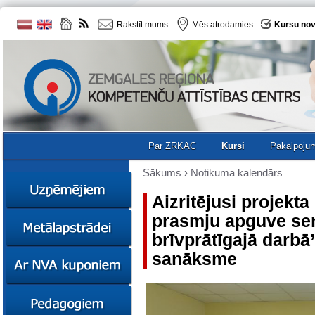
Rakstīt mums
Mēs atrodamies
Kursu nov
Par ZRKAC
Kursi
Pakalpoju
Sākums
›
Notikuma kalendārs
Aizritējusi projekt
prasmju apguve sen
Ziņas
brīvprātīgajā darbā
Kursi
sanāksme
Sociālā
Ziņas
uzņēmējdarbība
Kursi
Resursi
Ekskursijas
Kursi
Zemgales uzņēmumu
katalogs
Karjeras