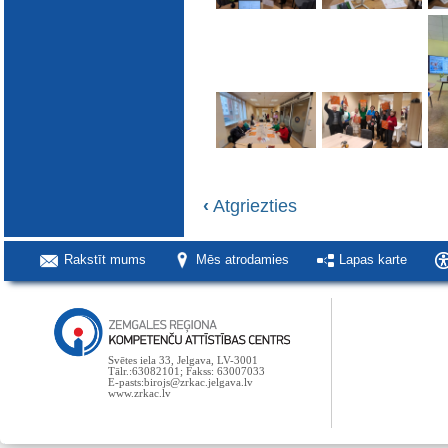
‹
Atgriezties
Rakstīt mums
Mēs atrodamies
Lapas karte
Svētes iela 33, Jelgava, LV-3001
Tālr.:63082101; Fakss: 63007033
E-pasts:birojs@zrkac.jelgava.lv
www.zrkac.lv