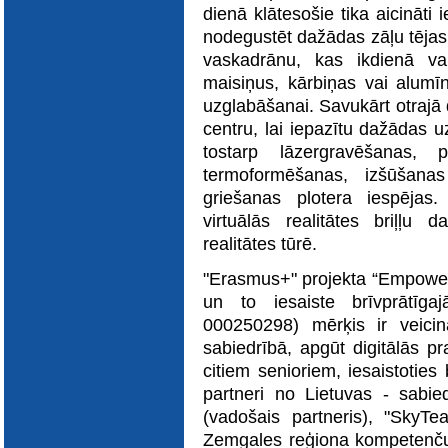
dienā klātesošie tika aicināti
nodegustēt dažādas zāļu tējas.
vaskadrānu, kas ikdienā var
maisiņus, kārbiņas vai alumīni
uzglabāšanai. Savukārt otraj
centru, lai iepazītu dažādas 
tostarp lāzergravēšanas, 
termoformēšanas, izšūšana
griešanas plotera iespējas.
virtuālās realitātes briļļu d
realitātes tūrē.
"Erasmus+" projekta “Empower
un to iesaiste brīvprātīga
000250298) mērķis ir veici
sabiedrībā, apgūt digitālās p
citiem senioriem, iesaistoties
partneri no Lietuvas - sabied
(vadošais partneris), "SkyTe
Zemgales reģiona kompetenču a