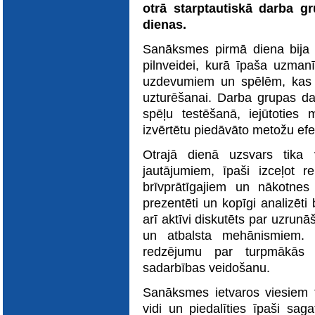
E-katalogs
otrā starptautiskā darba g
dienas.
Sanāksmes pirmā diena bija 
pilnveidei, kurā īpaša uzman
uzdevumiem un spēlēm, kas i
uzturēšanai. Darba grupas dal
spēļu testēšanā, iejūtoties 
izvērtētu piedāvāto metožu efekt
Otrajā dienā uzsvars tika v
jautājumiem, īpaši izceļot 
brīvprātīgajiem un nākotnes 
prezentēti un kopīgi analizēti 
arī aktīvi diskutēts par uzrun
un atbalsta mehānismiem. D
redzējumu par turpmākās i
sadarbības veidošanu.
Sanāksmes ietvaros viesiem 
vidi un piedalīties īpaši saga