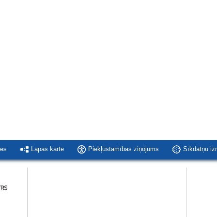
ies
Lapas karte
Piekļūstamības ziņojums
Sīkdatņu i