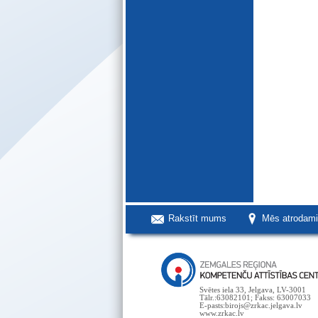
Rakstīt mums
Mēs atrodam
Svētes iela 33, Jelgava, LV-3001
Tālr.:63082101; Fakss: 63007033
E-pasts:birojs@zrkac.jelgava.lv
www.zrkac.lv