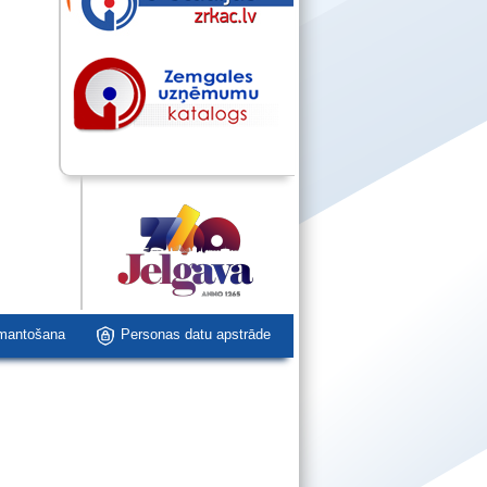
zmantošana
Personas datu apstrāde