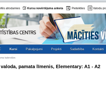
Mēs atrodamies
Kursu novērtējuma anketa
Pieteikties
Valodu pr
C
Kursi
Pakalpojumi
Projekti
Sadarbība
Kontakti
uma kalendārs
 valoda, pamata līmenis, Elementary: A1 - A2