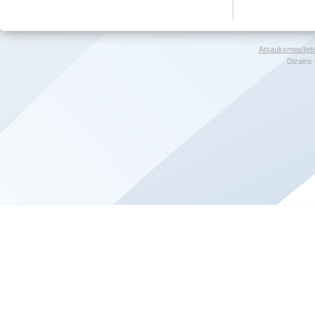
Atsauksmes/Iet
Dizains