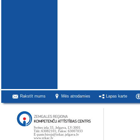
Rakstīt mums
Mēs atrodamies
Lapas karte
Svētes iela 33, Jelgava, LV-3001
Tālr.:63082101; Fakss: 63007033
E-pasts:birojs@zrkac.jelgava.lv
www.zrkac.lv