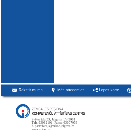
Rakstīt mums
Mēs atrodamies
Lapas karte
Svētes iela 33, Jelgava, LV-3001
Tālr.:63082101; Fakss: 63007033
E-pasts:birojs@zrkac.jelgava.lv
www.zrkac.lv