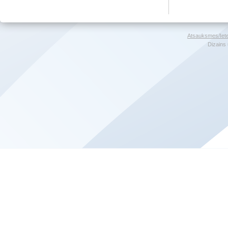
Atsauksmes/Iet
Dizains