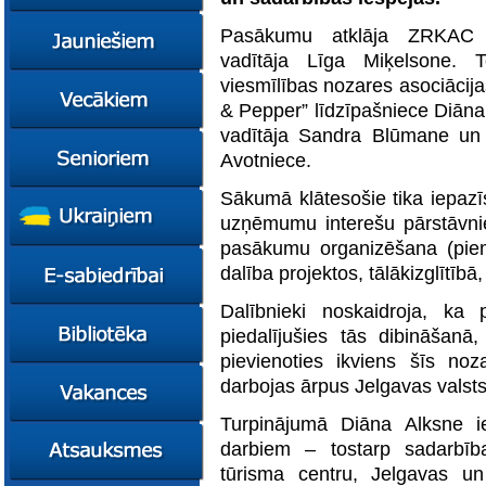
konsultācijas
Ziņas
Pasākumu atklāja ZRKAC U
Kursi
vadītāja Līga Miķelsone.
viesmīlības nozares asociācija
Konsultācijas
Ziņas
& Pepper” līdzīpašniece Diān
Plāni
Kursi
vadītāja Sandra Blūmane un
Metodiskie materiāli
Jaunie līderi
Ziņas
Avotniece.
Izglītības tehnoloģiju
Karjeras
Kursi
mentori
konsultācijas
Sākumā klātesošie tika iepazī
Resursi
Empower65
Konkursi
Pašvaldības atbalsts
uzņēmumu interešu pārstāvnie
pedagogiem
STEM junioriem
Kursi
pasākumu organizēšana (piem
Miniphänomenta
Miniphänomenta
Ziņas
dalība projektos, tālākizglītīb
Mācies
Mācies
Atbalsts Jelgavā
eksperimentējot
eksperimentējot
Dalībnieki noskaidroja, ka 
Izglītības iespējas
Ziņas
Digitāli klimatam
piedalījušies tās dibināšanā,
Kursi
pievienoties ikviens šīs noz
FasTracKids
Resursi
Par bibliotēku
darbojas ārpus Jelgavas valst
Jaunumi
Turpinājumā Diāna Alksne ie
Lietotāja ceļvedis
darbiem – tostarp sadarbīb
Zaļā bibliotēka
tūrisma centru, Jelgavas un