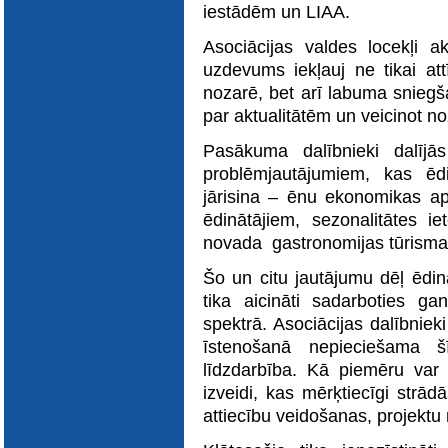
E-katalogs
iestādēm un LIAA.
Asociācijas valdes locekļi a
uzdevums iekļauj ne tikai att
nozarē, bet arī labuma sniegšan
par aktualitātēm un veicinot 
Pasākuma dalībnieki dalīj
problēmjautājumiem, kas ēd
jārisina – ēnu ekonomikas 
ēdinātājiem, sezonalitātes 
novada gastronomijas tūrisma p
Šo un citu jautājumu dēļ ēdin
tika aicināti sadarboties g
spektrā. Asociācijas dalībnie
īstenošanā nepieciešama š
līdzdarbība. Kā piemēru var
izveidi, kas mērķtiecīgi strā
attiecību veidošanas, projektu 