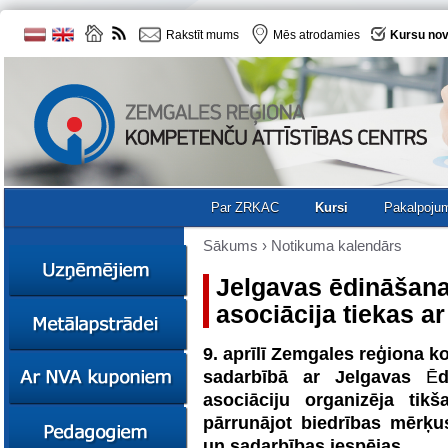
Rakstīt mums
Mēs atrodamies
Kursu nov
Par ZRKAC
Kursi
Pakalpoju
Sākums
›
Notikuma kalendārs
Jelgavas ēdināšana
asociācija tiekas a
Ziņas
Kursi
9. aprīlī Zemgales reģiona 
Sociālā
Ziņas
sadarbībā ar Jelgavas
Ē
d
uzņēmējdarbība
Kursi
asociāciju organizēja tik
Resursi
Ekskursijas
Kursi
pārrunājot biedrības mērķu
Zemgales uzņēmumu
un sadarbības iespējas.
katalogs
Karjeras