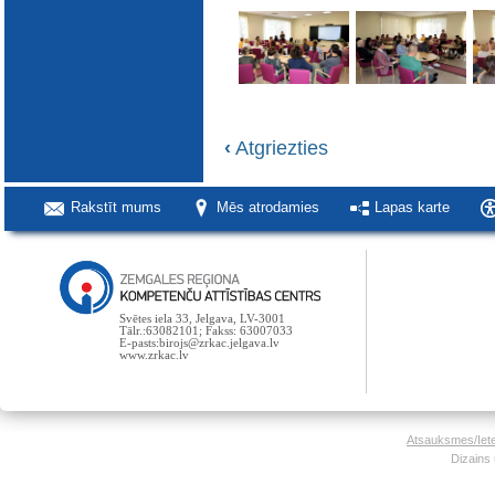
‹
Atgriezties
Rakstīt mums
Mēs atrodamies
Lapas karte
Svētes iela 33, Jelgava, LV-3001
Tālr.:63082101; Fakss: 63007033
E-pasts:birojs@zrkac.jelgava.lv
www.zrkac.lv
Atsauksmes/Iet
Dizains