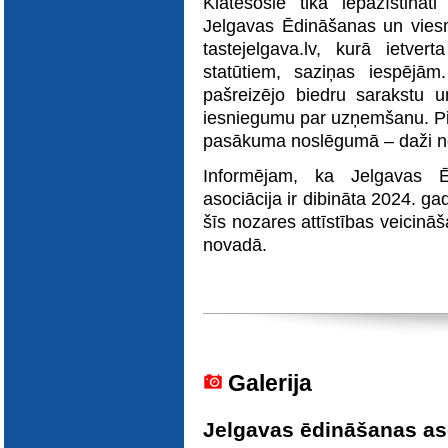
Klātesošie tika iepazīstināt
Jelgavas
Ē
dināšanas un vies
tastejelgava.lv, kurā ietver
statūtiem, saziņas iespējām
pašreizējo biedru sarakstu un 
iesniegumu par uzņemšanu. Piet
pasākuma noslēgumā – daži no
Informējam, ka Jelgavas
asociācija ir dibināta 2024. gad
šīs nozares attīstības veicinā
novadā.
Galerija
Jelgavas ēdināšanas as