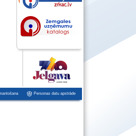
zmantošana
Personas datu apstrāde