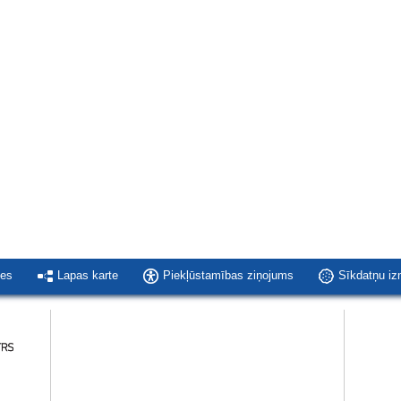
ies
Lapas karte
Piekļūstamības ziņojums
Sīkdatņu i