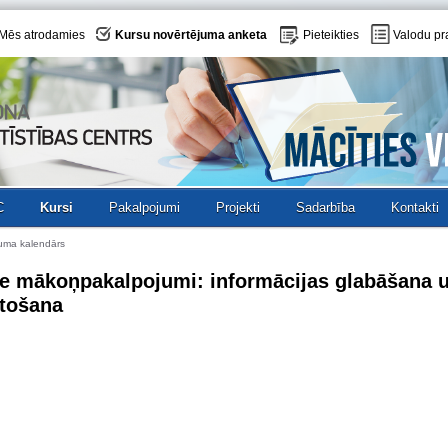
Mēs atrodamies
Kursu novērtējuma anketa
Pieteikties
Valodu pr
C
Kursi
Pakalpojumi
Projekti
Sadarbība
Kontakti
uma kalendārs
e mākoņpakalpojumi: informācijas glabāšana 
etošana