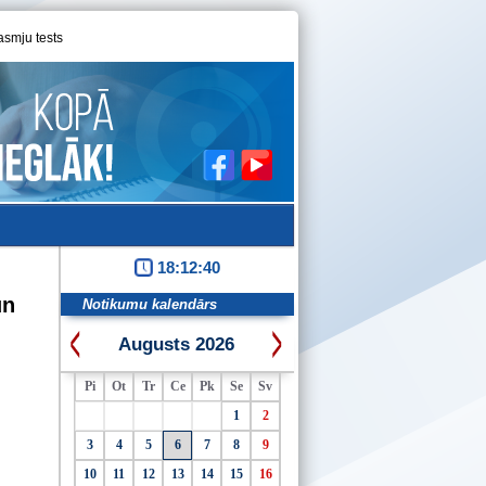
asmju tests
18:12:40
un
Notikumu kalendārs
Augusts 2026
Pi
Ot
Tr
Ce
Pk
Se
Sv
1
2
3
4
5
6
7
8
9
10
11
12
13
14
15
16