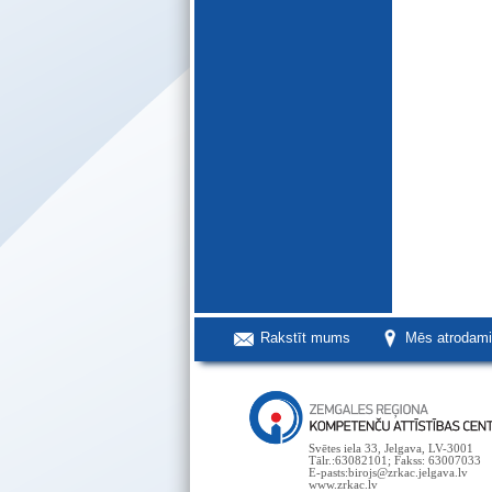
Rakstīt mums
Mēs atrodam
Svētes iela 33, Jelgava, LV-3001
Tālr.:63082101; Fakss: 63007033
E-pasts:birojs@zrkac.jelgava.lv
www.zrkac.lv