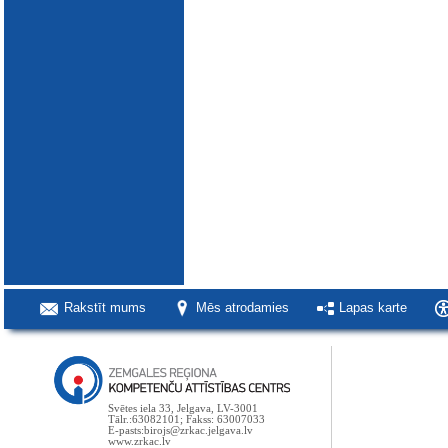
Rakstīt mums
Mēs atrodamies
Lapas karte
Svētes iela 33, Jelgava, LV-3001
Tālr.:63082101; Fakss: 63007033
E-pasts:birojs@zrkac.jelgava.lv
www.zrkac.lv