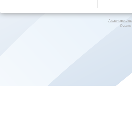
Atsauksmes/Iet
Dizains