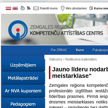
Rakstīt mums
Mēs atrodamies
Kursu nov
Par ZRKAC
Kursi
Pakalpoju
Sākums
›
Notikuma kalendārs
Jauno līderu noda
meistarklase"
Ziņas
Kursi
Zemgales reģiona kompetenču
Sociālā
Ziņas
profesionālo izglītības ies
uzņēmējdarbība
Kursi
līderības prasmes. Pirmā ies
Resursi
Ekskursijas
Kursi
drosmes meistarklases notiks 
Zemgales uzņēmumu
mēnesī – pirmdienās bez dalī
katalogs
Karjeras