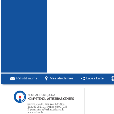
Rakstīt mums
Mēs atrodamies
Lapas karte
Svētes iela 33, Jelgava, LV-3001
Tālr.:63082101; Fakss: 63007033
E-pasts:birojs@zrkac.jelgava.lv
www.zrkac.lv