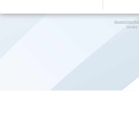
Atsauksmes/Iet
Dizains