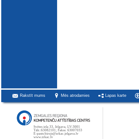
Rakstīt mums
Mēs atrodamies
Lapas karte
Svētes iela 33, Jelgava, LV-3001
Tālr.:63082101; Fakss: 63007033
E-pasts:birojs@zrkac.jelgava.lv
www.zrkac.lv