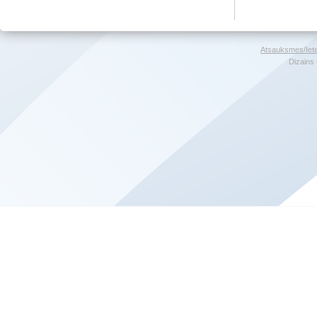
Atsauksmes/Iet
Dizains