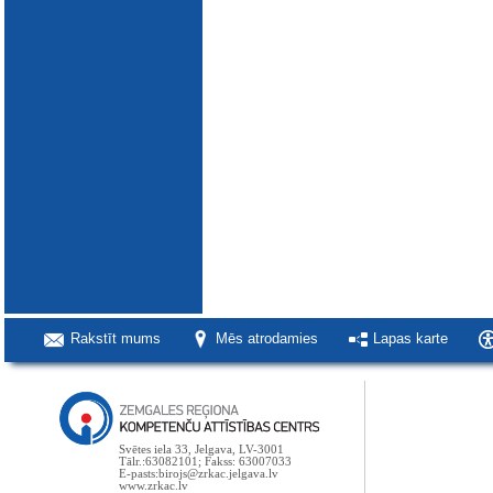
Rakstīt mums
Mēs atrodamies
Lapas karte
Svētes iela 33, Jelgava, LV-3001
Tālr.:63082101; Fakss: 63007033
E-pasts:birojs@zrkac.jelgava.lv
www.zrkac.lv