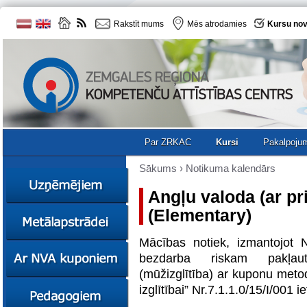
Rakstīt mums
Mēs atrodamies
Kursu nov
Par ZRKAC
Kursi
Pakalpoju
Sākums
›
Notikuma kalendārs
Angļu valoda (ar p
(Elementary)
Ziņas
Kursi
Mācības notiek, izmantojot 
Sociālā
Ziņas
bezdarba riskam pakļau
uzņēmējdarbība
Kursi
(mūžizglītība) ar kuponu meto
Resursi
Ekskursijas
Kursi
izglītībai” Nr.7.1.1.0/15/I/001 i
Zemgales uzņēmumu
katalogs
Karjeras