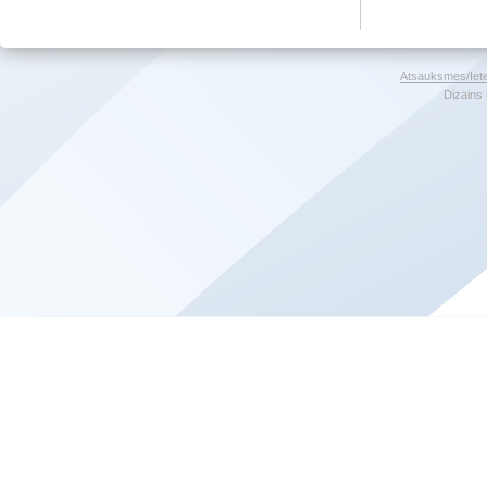
Atsauksmes/Iet
Dizains