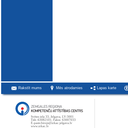
Rakstīt mums
Mēs atrodamies
Lapas karte
Svētes iela 33, Jelgava, LV-3001
Tālr.:63082101; Fakss: 63007033
E-pasts:birojs@zrkac.jelgava.lv
www.zrkac.lv