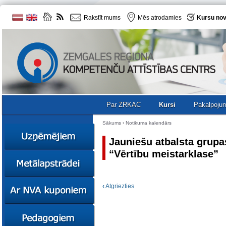
Rakstīt mums
Mēs atrodamies
Kursu nov
Par ZRKAC
Kursi
Pakalpoju
Sākums
›
Notikuma kalendārs
Jauniešu atbalsta grupa
“Vērtību meistarklase”
Ziņas
Kursi
Sociālā
Ziņas
‹
Atgriezties
uzņēmējdarbība
Kursi
Resursi
Ekskursijas
Kursi
Zemgales uzņēmumu
katalogs
Karjeras