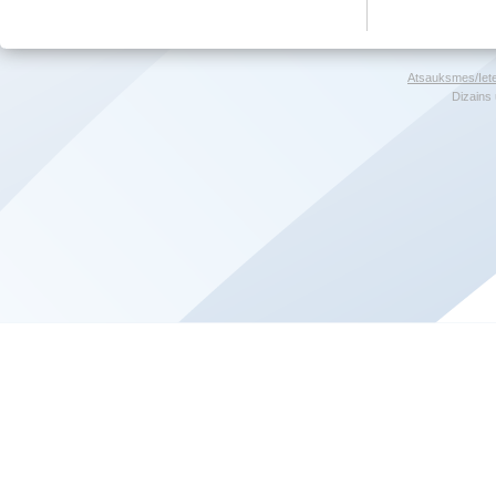
Atsauksmes/Iet
Dizains