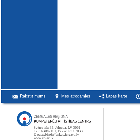
Rakstīt mums
Mēs atrodamies
Lapas karte
Svētes iela 33, Jelgava, LV-3001
Tālr.:63082101; Fakss: 63007033
E-pasts:birojs@zrkac.jelgava.lv
www.zrkac.lv