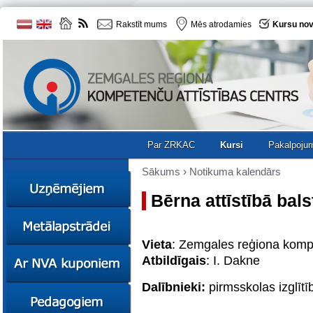
Rakstīt mums
Mēs atrodamies
Kursu nov
Par ZRKAC
Kursi
Pakalpoju
Sākums
›
Notikuma kalendārs
Bērna attīstībā bals
Ziņas
Kursi
Vieta
: Zemgales reģiona kompe
Sociālā
Ziņas
Atbildīgais
: I. Dakne
uzņēmējdarbība
Kursi
Resursi
Dalībnieki:
pirmsskolas izglītīb
Ekskursijas
Kursi
Zemgales uzņēmumu
katalogs
Karjeras