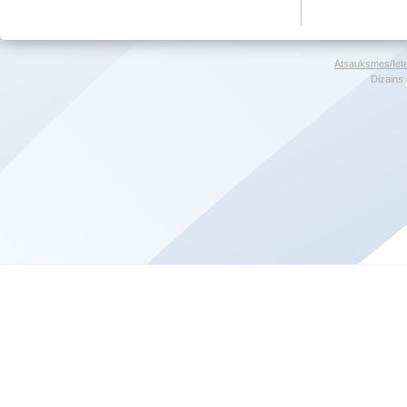
Atsauksmes/Iet
Dizains