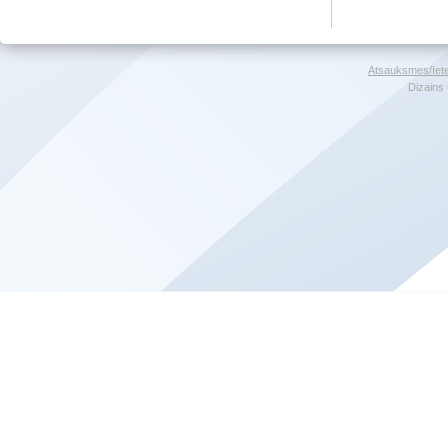
Atsauksmes/Iet
Dizains