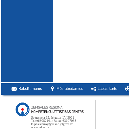
Rakstīt mums
Mēs atrodamies
Lapas karte
Svētes iela 33, Jelgava, LV-3001
Tālr.:63082101; Fakss: 63007033
E-pasts:birojs@zrkac.jelgava.lv
www.zrkac.lv