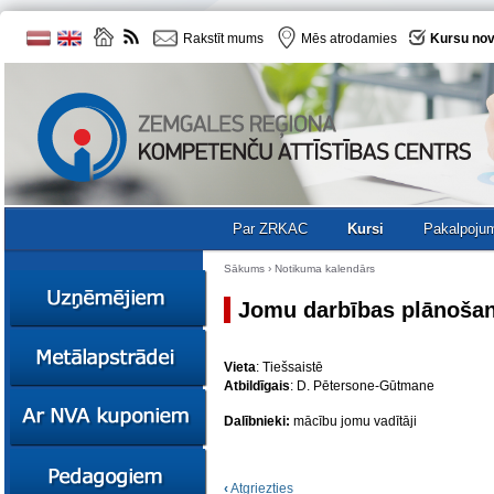
Rakstīt mums
Mēs atrodamies
Kursu nov
Par ZRKAC
Kursi
Pakalpoju
Sākums
›
Notikuma kalendārs
Jomu darbības plānoša
Ziņas
Vieta
: Tiešsaistē
Kursi
Atbildīgais
: D. Pētersone-Gūtmane
Sociālā
Ziņas
uzņēmējdarbība
Dalībnieki:
mācību jomu vadītāji
Kursi
Resursi
Ekskursijas
Kursi
Zemgales uzņēmumu
‹
Atgriezties
katalogs
Karjeras