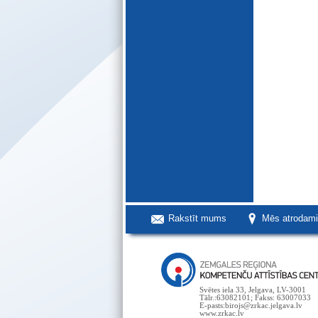
Rakstīt mums
Mēs atrodam
Svētes iela 33, Jelgava, LV-3001
Tālr.:63082101; Fakss: 63007033
E-pasts:birojs@zrkac.jelgava.lv
www.zrkac.lv