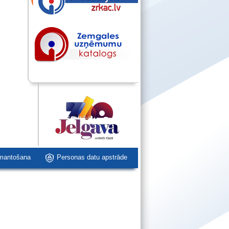
zmantošana
Personas datu apstrāde