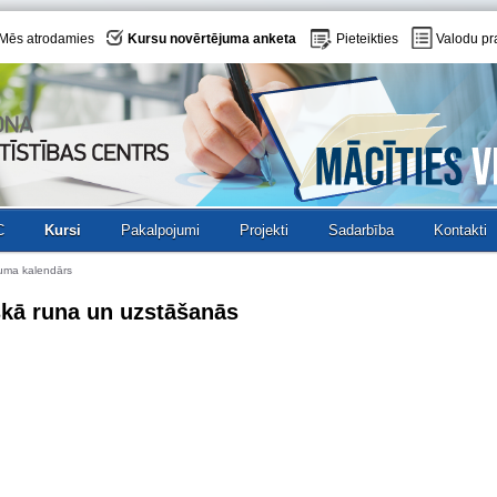
Mēs atrodamies
Kursu novērtējuma anketa
Pieteikties
Valodu pr
C
Kursi
Pakalpojumi
Projekti
Sadarbība
Kontakti
uma kalendārs
skā runa un uzstāšanās