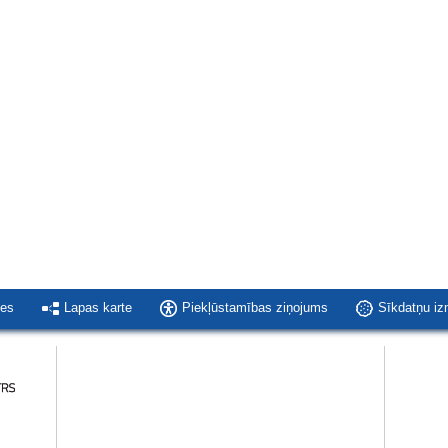
ies
Lapas karte
Piekļūstamības ziņojums
Sīkdatņu i