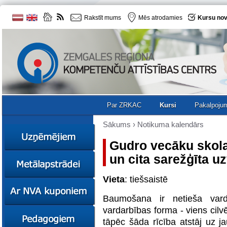
Rakstīt mums
Mēs atrodamies
Kursu nov
Par ZRKAC
Kursi
Pakalpoju
Sākums
›
Notikuma kalendārs
Gudro vecāku skol
un cita sarežģīta u
Ziņas
Kursi
Vieta
: tiešsaistē
Sociālā
Ziņas
uzņēmējdarbība
Baumošana ir netieša vard
Kursi
Resursi
vardarbības forma - viens cilvē
Ekskursijas
Kursi
Zemgales uzņēmumu
tāpēc šāda rīcība atstāj uz j
katalogs
Karjeras