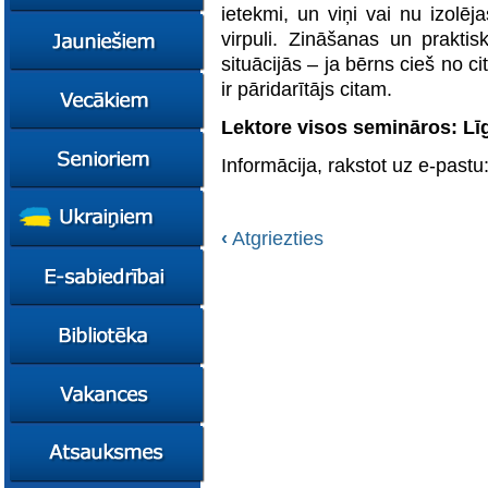
konsultācijas
ietekmi, un viņi vai nu izolē
Ziņas
virpuli. Zināšanas un prakti
Kursi
situācijās – ja bērns cieš no c
Konsultācijas
Ziņas
ir pāridarītājs citam.
Plāni
Kursi
Lektore visos semināros: Līg
Metodiskie materiāli
Jaunie līderi
Ziņas
Informācija, rakstot uz e-pastu
Izglītības tehnoloģiju
Karjeras
Kursi
mentori
konsultācijas
Resursi
Empower65
Konkursi
Pašvaldības atbalsts
pedagogiem
STEM junioriem
Kursi
‹
Atgriezties
Miniphänomenta
Miniphänomenta
Ziņas
Mācies
Mācies
Atbalsts Jelgavā
eksperimentējot
eksperimentējot
Izglītības iespējas
Ziņas
Digitāli klimatam
Kursi
FasTracKids
Resursi
Par bibliotēku
Jaunumi
Lietotāja ceļvedis
Zaļā bibliotēka