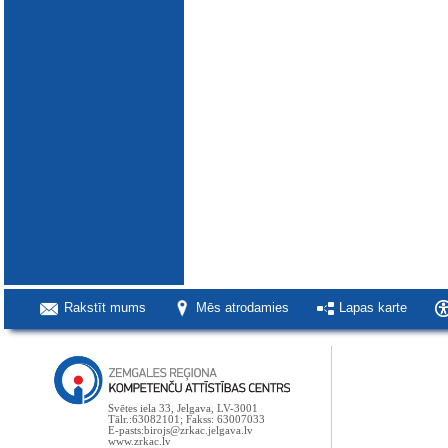
Rakstīt mums
Mēs atrodamies
Lapas karte
Svētes iela 33, Jelgava, LV-3001
Tālr.:63082101; Fakss: 63007033
E-pasts:birojs@zrkac.jelgava.lv
www.zrkac.lv