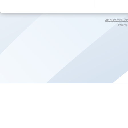
Atsauksmes/Iet
Dizains