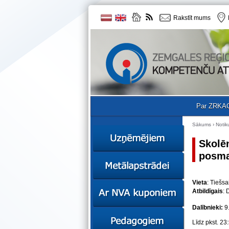
Rakstīt mums
Par ZRKA
Sākums
›
Notik
Skolēn
posm
Ziņas
Kursi
Vieta
: Tiešsa
Sociālā
Ziņas
Atbildīgais
: 
uzņēmējdarbība
Kursi
Resursi
Dalībnieki:
9
Ekskursijas
Kursi
Zemgales uzņēmumu
Līdz pkst. 23
katalogs
Karjeras