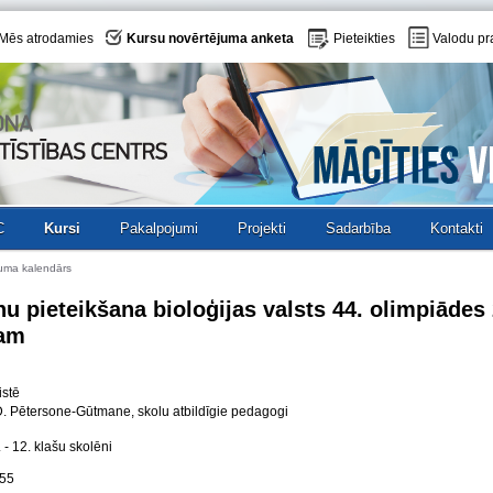
Mēs atrodamies
Kursu novērtējuma anketa
Pieteikties
Valodu pr
C
Kursi
Pakalpojumi
Projekti
Sadarbība
Kontakti
uma kalendārs
u pieteikšana bioloģijas valsts 44. olimpiādes 
am
istē
D. Pētersone-Gūtmane, skolu atbildīgie pedagogi
. - 12. klašu skolēni
:55