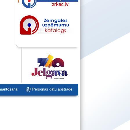
zmantošana
Personas datu apstrāde