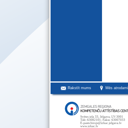
Rakstīt mums
Mēs atrodam
Svētes iela 33, Jelgava, LV-3001
Tālr.:63082101; Fakss: 63007033
E-pasts:birojs@zrkac.jelgava.lv
www.zrkac.lv