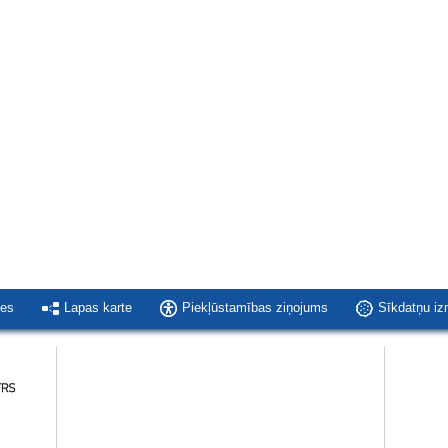
ies
Lapas karte
Piekļūstamības ziņojums
Sīkdatņu i