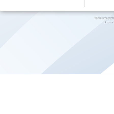
Atsauksmes/Iet
Dizains