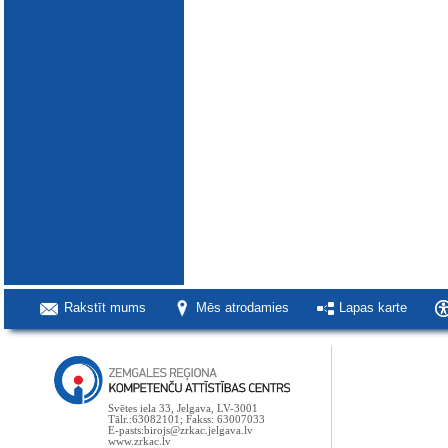
Rakstīt mums
Mēs atrodamies
Lapas karte
Svētes iela 33, Jelgava, LV-3001
Tālr.:63082101; Fakss: 63007033
E-pasts:birojs@zrkac.jelgava.lv
www.zrkac.lv