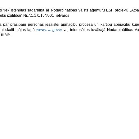
 tiek īstenotas sadarbībā ar Nodarbinātības valsts aģentūru ESF projektu „Atba
ku izglītībai” Nr.7.1.1.0/15/I/001 ietvaros
ja par prasībām personas iesaistei apmācību procesā un kārtību apmācību ku
ai skatīt mājas lapā
www.nva.gov.lv
vai interesēties tuvākajā Nodarbinātības Va
iliālē.