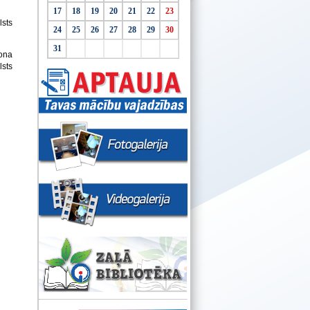
17
18
19
20
21
22
23
lsts
24
25
26
27
28
29
30
31
pona
lsts