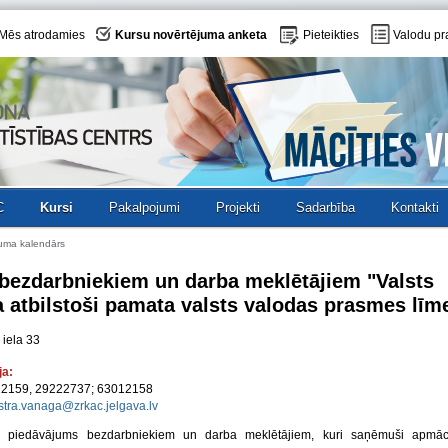
Mēs atrodamies
Kursu novērtējuma anketa
Pieteikties
Valodu pr
C
Kursi
Pakalpojumi
Projekti
Sadarbība
Kontakti
uma kalendārs
 bezdarbniekiem un darba meklētājiem "Valsts
a atbilstoši pamata valsts valodas prasmes lī
 iela 33
ja:
012159, 29222737; 63012158
stra.vanaga@zrkac.jelgava.lv
 piedāvājums bezdarbniekiem un darba meklētājiem, kuri saņēmuši apmāc