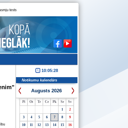
asmju tests
10:05:28
Notikumu kalendārs
menim"
Augusts 2026
Pi
Ot
Tr
Ce
Pk
Se
Sv
1
2
3
4
5
6
7
8
9
ību
10
11
12
13
14
15
16