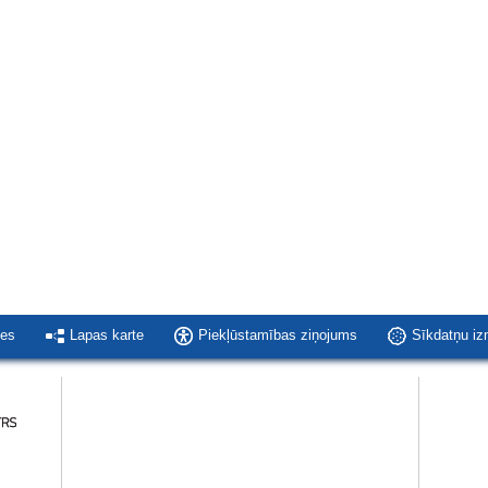
ies
Lapas karte
Piekļūstamības ziņojums
Sīkdatņu i