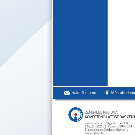
Rakstīt mums
Mēs atrodam
Svētes iela 33, Jelgava, LV-3001
Tālr.:63082101; Fakss: 63007033
E-pasts:birojs@zrkac.jelgava.lv
www.zrkac.lv