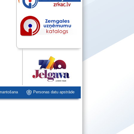
zmantošana
Personas datu apstrāde