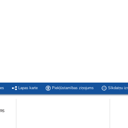
ies
Lapas karte
Piekļūstamības ziņojums
Sīkdatņu i