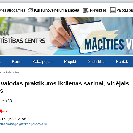
Mēs atrodamies
Kursu novērtējuma anketa
Pieteikties
Valodu pr
C
Kursi
Pakalpojumi
Projekti
Sadarbība
Kontakti
uma kalendārs
valodas praktikums ikdienas saziņai, vidējais
is
 iela 33
jai:
012159, 63012158
stra.vanaga@zrkac.jelgava.lv