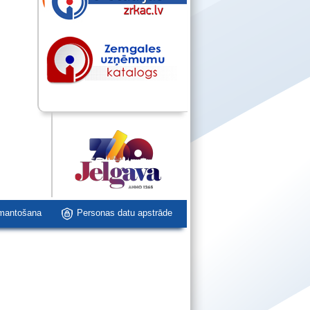
zmantošana
Personas datu apstrāde