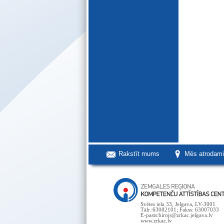
Rakstīt mums
Mēs atrodam
Svētes iela 33, Jelgava, LV-3001
Tālr.:63082101; Fakss: 63007033
E-pasts:birojs@zrkac.jelgava.lv
www.zrkac.lv