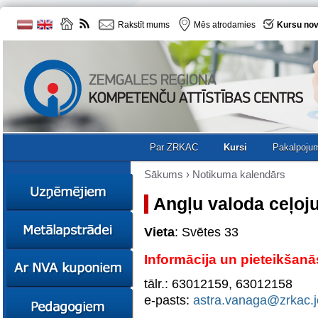
Rakstīt mums
Mēs atrodamies
Kursu nov
Par ZRKAC
Kursi
Pakalpoju
Sākums
›
Notikuma kalendārs
Angļu valoda ceļoj
Ziņas
Vieta
: Svētes 33
Kursi
Informācija un pieteikšanā
Sociālā
Ziņas
uzņēmējdarbība
Kursi
tālr.: 63012159, 63012158
Resursi
Ekskursijas
Kursi
e-pasts:
astra.vanaga@zrkac.j
Zemgales uzņēmumu
katalogs
Karjeras