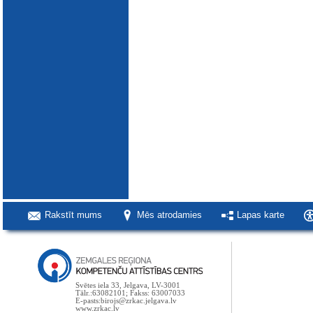
Rakstīt mums
Mēs atrodamies
Lapas karte
Svētes iela 33, Jelgava, LV-3001
Tālr.:63082101; Fakss: 63007033
E-pasts:birojs@zrkac.jelgava.lv
www.zrkac.lv