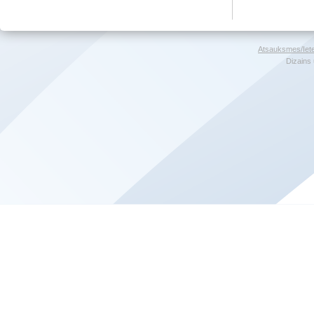
Atsauksmes/Iet
Dizains