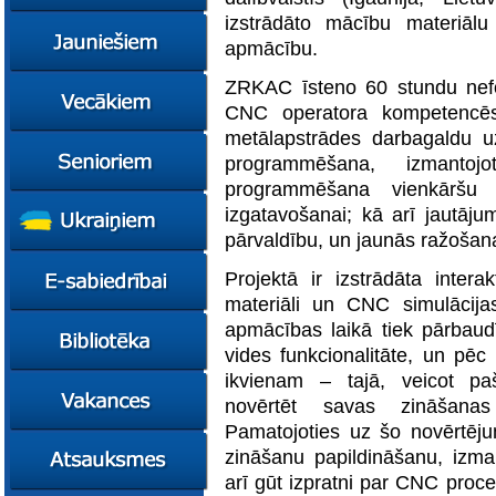
konsultācijas
izstrādāto mācību materiālu
Ziņas
apmācību.
Kursi
ZRKAC īsteno 60 stundu nefo
Konsultācijas
Ziņas
CNC operatora kompetencēs
Plāni
Kursi
metālapstrādes darbagaldu u
Metodiskie materiāli
Jaunie līderi
Ziņas
programmēšana, izmantojo
Izglītības tehnoloģiju
Karjeras
Kursi
programmēšana vienkāršu
mentori
konsultācijas
Resursi
Empower65
izgatavošanai; kā arī jautājum
Konkursi
Pašvaldības atbalsts
pedagogiem
STEM junioriem
Kursi
pārvaldību, un jaunās ražošana
Miniphänomenta
Miniphänomenta
Ziņas
Projektā ir izstrādāta intera
Mācies
Mācies
Atbalsts Jelgavā
materiāli un CNC simulācija
eksperimentējot
eksperimentējot
Izglītības iespējas
Ziņas
apmācības laikā tiek pārbaudī
Digitāli klimatam
vides funkcionalitāte, un pēc
Kursi
FasTracKids
ikvienam – tajā, veicot pa
Resursi
Par bibliotēku
novērtēt savas zināšana
Jaunumi
Pamatojoties uz šo novērtēju
Lietotāja ceļvedis
zināšanu papildināšanu, izman
Zaļā bibliotēka
arī gūt izpratni par CNC proc