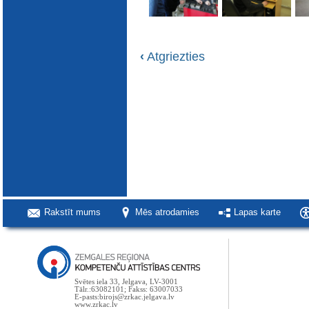
‹
Atgriezties
Rakstīt mums
Mēs atrodamies
Lapas karte
Svētes iela 33, Jelgava, LV-3001
Tālr.:63082101; Fakss: 63007033
E-pasts:birojs@zrkac.jelgava.lv
www.zrkac.lv