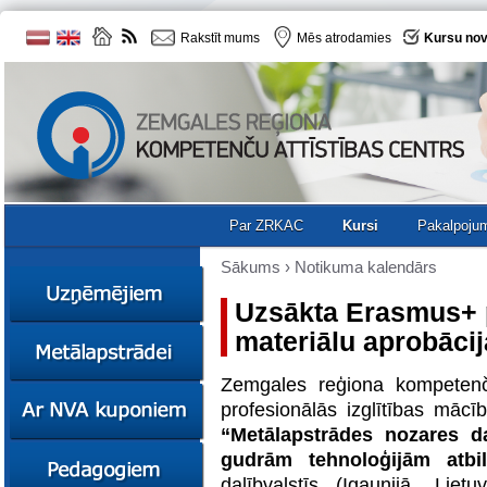
Rakstīt mums
Mēs atrodamies
Kursu nov
Par ZRKAC
Kursi
Pakalpoju
Sākums
›
Notikuma kalendārs
Uzsākta Erasmus+ p
materiālu aprobācij
Ziņas
Kursi
Zemgales reģiona kompetenč
Sociālā
Ziņas
profesionālās izglītības mācī
uzņēmējdarbība
Kursi
“Metālapstrādes nozares d
Resursi
Ekskursijas
Kursi
gudrām tehnoloģijām atbil
Zemgales uzņēmumu
dalībvalstīs (Igaunijā, Lie
katalogs
Karjeras