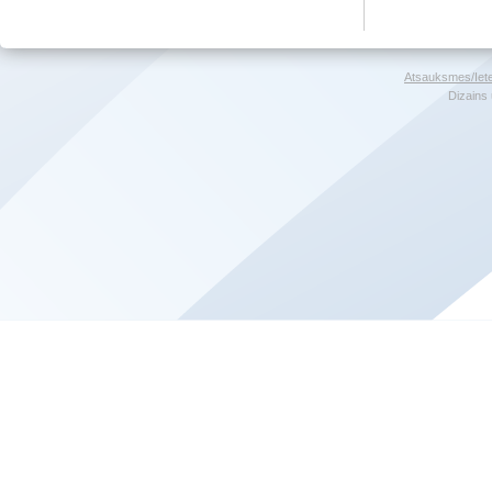
Atsauksmes/Iet
Dizains