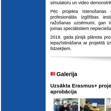
E-katalogs
simulatoru un video demonstr
Pēc projekta īstenošanas 
profesionālās izglītības i
ražošanas uzņēmumi, gan int
jomas speciālistiem nepiecie
2019. gada jūnijā plānota pro
iepazīstināšana ar projektā i
līdzekļiem.
Galerija
Uzsākta Erasmus+ proje
aprobācija