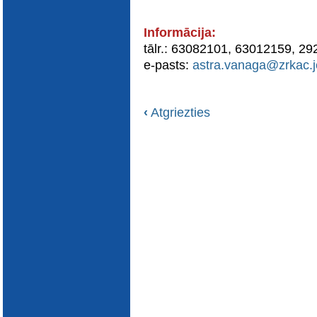
E-katalogs
Informācija:
tālr.: 63082101, 63012159, 29
e-pasts:
astra.vanaga@zrkac.j
‹
Atgriezties