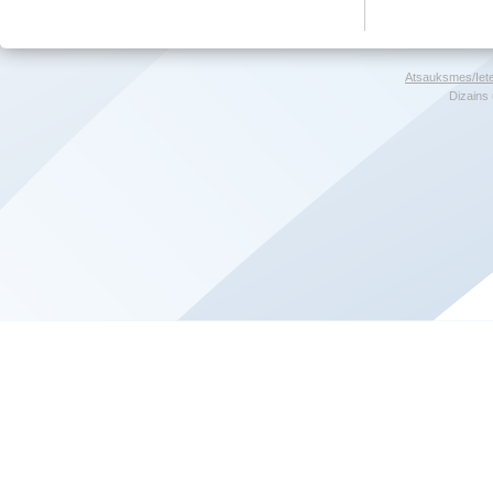
Atsauksmes/Iet
Dizains