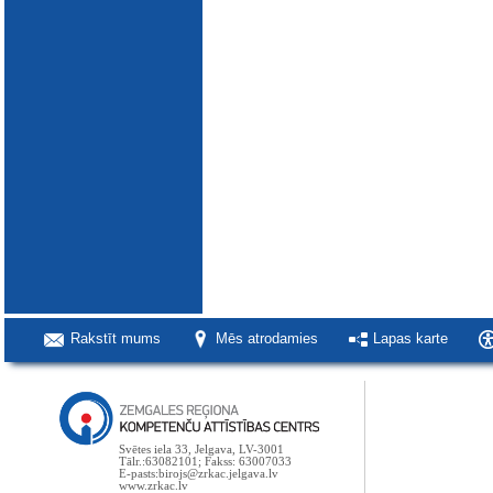
Rakstīt mums
Mēs atrodamies
Lapas karte
Svētes iela 33, Jelgava, LV-3001
Tālr.:63082101; Fakss: 63007033
E-pasts:birojs@zrkac.jelgava.lv
www.zrkac.lv