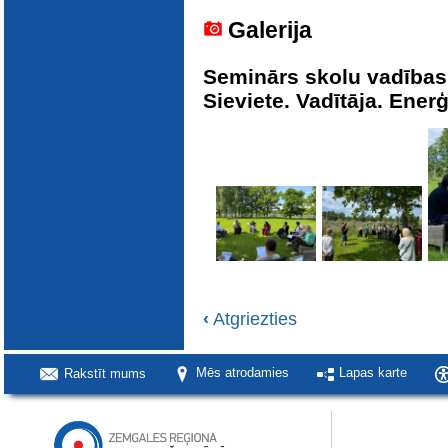
Galerija
Seminārs skolu vadības
Sieviete. Vadītāja. Enerģ
‹
Atgriezties
Rakstīt mums
Mēs atrodamies
Lapas karte