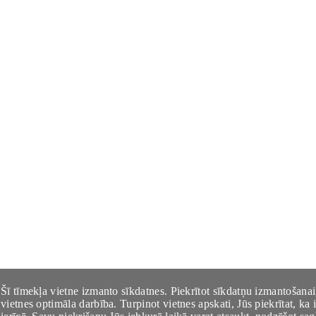
Šī tīmekļa vietne izmanto sīkdatnes. Piekrītot sīkdatņu izmantošanai
vietnes optimāla darbība. Turpinot vietnes apskati, Jūs piekrītat, k