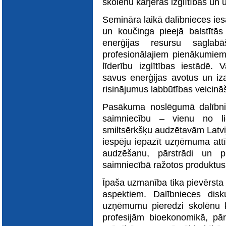
skolēnu karjeras izglītības un 
E-katalogs
Semināra laikā dalībnieces ies
un koučinga pieejā balstītās 
enerģijas resursu saglabā
profesionālajiem pienākumiem 
līderību izglītības iestādē. V
savus enerģijas avotus un iza
risinājumus labbūtības veicinā
Pasākuma noslēgumā dalībni
saimniecību – vienu no lie
smiltsērkšķu audzētavām Latv
iespēju iepazīt uzņēmuma attīs
audzēšanu, pārstrādi un p
saimniecībā ražotos produktus
Īpaša uzmanība tika pievērsta 
aspektiem. Dalībnieces disk
uzņēmumu pieredzi skolēnu kar
profesijām bioekonomikā, pār