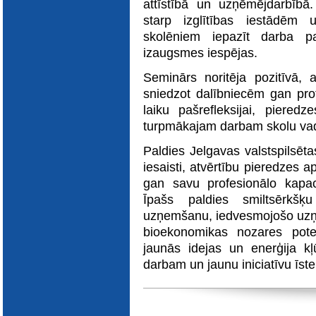
attīstībā un uzņēmējdarbībā
starp izglītības iestādēm 
skolēniem iepazīt darba p
izaugsmes iespējas.
Seminārs noritēja pozitīvā, 
sniedzot dalībniecēm gan prof
laiku pašrefleksijai, piere
turpmākajam darbam skolu va
Paldies Jelgavas valstspilsē
iesaisti, atvērtību pieredzes a
gan savu profesionālo kapacit
Īpašs paldies smiltsērkšķ
uzņemšanu, iedvesmojošo uzņē
bioekonomikas nozares pote
jaunās idejas un enerģija k
darbam un jaunu iniciatīvu īste