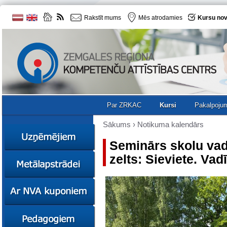
Rakstīt mums
Mēs atrodamies
Kursu nov
Par ZRKAC
Kursi
Pakalpoju
Sākums
›
Notikuma kalendārs
Seminārs skolu va
zelts: Sieviete. Vad
Ziņas
Kursi
Sociālā
Ziņas
uzņēmējdarbība
Kursi
Resursi
Ekskursijas
Kursi
Zemgales uzņēmumu
katalogs
Karjeras