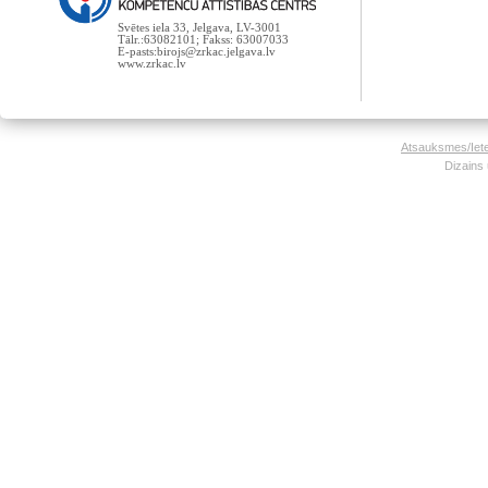
Svētes iela 33, Jelgava, LV-3001
Tālr.:63082101; Fakss: 63007033
E-pasts:birojs@zrkac.jelgava.lv
www.zrkac.lv
Atsauksmes/Iet
Dizains