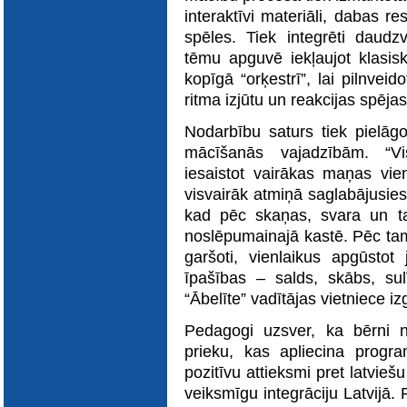
interaktīvi materiāli, dabas re
spēles. Tiek integrēti daudzve
tēmu apguvē iekļaujot klasi
kopīgā “orķestrī”, lai pilnvei
ritma izjūtu un reakcijas spējas
Nodarbību saturs tiek pielā
mācīšanās vajadzībām. “Vi
iesaistot vairākas maņas vienl
visvairāk atmiņā saglabājusie
kad pēc skaņas, svara un ta
noslēpumainajā kastē. Pēc tam 
garšoti, vienlaikus apgūstot
īpašības – salds, skābs, sul
“Ābelīte” vadītājas vietniece iz
Pedagogi uzsver, ka bērni 
prieku, kas apliecina progra
pozitīvu attieksmi pret latvieš
veiksmīgu integrāciju Latvijā. PI