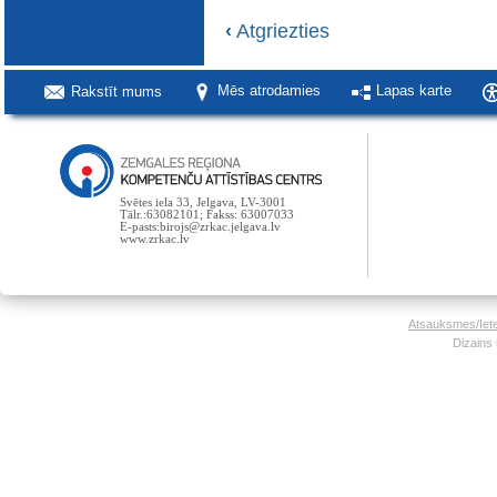
‹
Atgriezties
Rakstīt mums
Mēs atrodamies
Lapas karte
Svētes iela 33, Jelgava, LV-3001
Tālr.:63082101; Fakss: 63007033
E-pasts:birojs@zrkac.jelgava.lv
www.zrkac.lv
Atsauksmes/Iet
Dizains