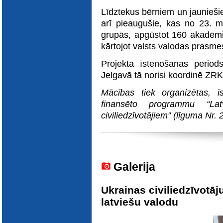
Līdztekus bērniem un jauniešie
arī pieaugušie, kas no 23. 
grupās, apgūstot 160 akadē
kārtojot valsts valodas prasm
Projekta īstenošanas period
Jelgavā tā norisi koordinē ZR
Mācības tiek organizētas, ī
finansēto programmu “La
civiliedzīvotājiem” (līguma Nr
Galerija
Ukrainas civiliedzīvotāj
latviešu valodu