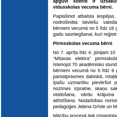
apguvi šobrīd ir uzsāku
E-katalogs
vidusskolas vecuma bērni.
Paplašinot atbalsta iespēja
nodrošināta latviešu valod
bērniem vecumā no 5 līdz 16 g
gadu sasniegšanai, kuri reģistrē
Pirmsskolas vecuma bērni
No 7. aprīļa līdz 4. jūnijam 10
“Mītavas elektra” pirmsskola
īstenojot 70 akadēmisko stund
bērniem vecumā no 5 līdz 6 g
pamatprasmes dabiskā, rotaļā
īpašu uzmanību pievēršot pr
nozīmes izpratne, skaņu sa
veidošana, vārdu krājuma
attīstīšana. Nodarbības noris
pedagoģes Jeļena Grīsle un M
Mācību procesā tiek izmantotas