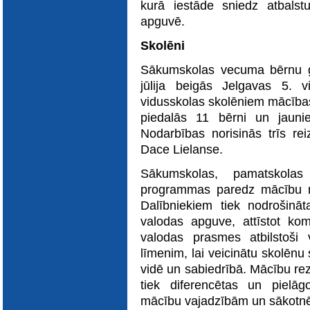
kurā iestāde sniedz atbalst
apguvē.
Skolēni
Sākumskolas vecuma bērnu g
jūlija beigās Jelgavas 5. 
vidusskolas skolēniem mācības
piedalās 11 bērni un jaun
Nodarbības norisinās trīs re
Dace Lielanse.
Sākumskolas, pamatskolas
programmas paredz mācību n
Dalībniekiem tiek nodrošinā
valodas apguve, attīstot ko
valodas prasmes atbilstoš
līmenim, lai veicinātu skolēnu
vidē un sabiedrībā. Mācību re
tiek diferencētas un pielāgo
mācību vajadzībām un sākotn