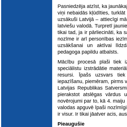
Pasniedzēja atzīst, ka jaunāka
viņi nebaidās kļūdīties, turklā
uzsākuši Latvijā – attiecīgi mā
latviešu valodā. Turpretī jaunieš
tikai tad, ja ir pārliecināti, k
nozīme ir arī personības iezī
uzsākšanai un aktīvai līdzd
pedagoga papildu atbalsts.
Mācību procesā plaši tiek i
speciālistu izstrādātie materi
resursi. Īpašs uzsvars tiek
iepazīšanu, piemēram, pirms va
Latvijas Republikas Satversm
pierakstot atslēgas vārdus 
novērojumi par to, kā 4. maiju
valodas apguvē īpaši nozīmīgi 
ir visur. Ir tikai jāatver acis, au
Pieaugušie