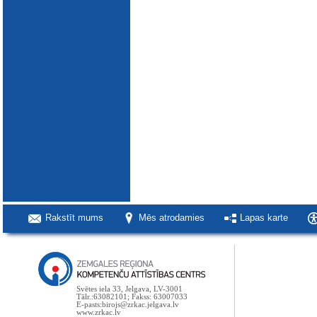
Rakstīt mums
Mēs atrodamies
Lapas karte
Svētes iela 33, Jelgava, LV-3001
Tālr.:63082101; Fakss: 63007033
E-pasts:birojs@zrkac.jelgava.lv
www.zrkac.lv