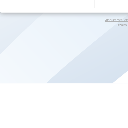
Atsauksmes/Iet
Dizains